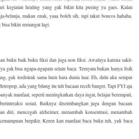
cari kegiatan healing yang gak bikin kita pusing ya gaes. Kalau
ja-belanja, makan enak, yaaa boleh sih, tapi takut boncos hahaha.
g bisa bikin semangat lagi.
n buku baik buku fiksi dan juga non fiksi. Awalnya karena sakit-
nya gak bisa ngapa-ngapain selain baca. Ternyata bukan hanya fisik
ng, gak terdistrak sama huru hara dunia luar. Eh, dulu aku sempat
etropop, ada yang bilang itu tuh bacaan receh banget. Tapi FYI aja
 banyak manfaat, seperti meningkatkan daya ingat, belajar berempati,
erinteraksi sosial. Baiknya diseimbangkan juga dengan bacaan
an diri, mencegah alzheimer, menambah konsentrasi, menambah
emampuan berpikir. Keren kan manfaat baca buku tuh, yuk baca