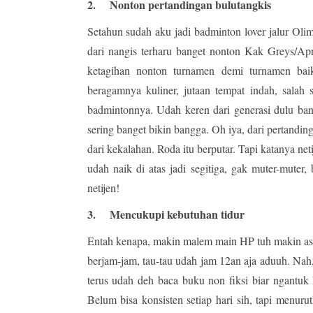
2.
Nonton pertandingan bulutangkis
Setahun sudah aku jadi badminton lover jalur Ol
dari nangis terharu banget nonton Kak Greys/Apr
ketagihan nonton turnamen demi turnamen bai
beragamnya kuliner, jutaan tempat indah, salah 
badmintonnya. Udah keren dari generasi dulu ban
sering banget bikin bangga. Oh iya, dari pertand
dari kekalahan. Roda itu berputar. Tapi katanya ne
udah naik di atas jadi segitiga, gak muter-muter
netijen!
3.
Mencukupi kebutuhan tidur
Entah kenapa, makin malem main HP tuh makin asik
berjam-jam, tau-tau udah jam 12an aja aduuh. Nah, 
terus udah deh baca buku non fiksi biar ngantuk 
Belum bisa konsisten setiap hari sih, tapi menuru