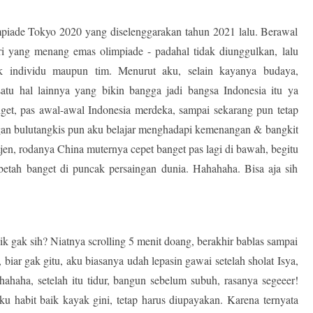
impiade Tokyo 2020 yang diselenggarakan tahun 2021 lalu. Berawal
i yang menang emas olimpiade - padahal tidak diunggulkan, lalu
k individu maupun tim. Menurut aku, selain kayanya budaya,
satu hal lainnya yang bikin bangga jadi bangsa Indonesia itu ya
get, pas awal-awal Indonesia merdeka, sampai sekarang pun tetap
ingan bulutangkis pun aku belajar menghadapi kemenangan & bangkit
tijen, rodanya China muternya cepet banget pas lagi di bawah, begitu
, betah banget di puncak persaingan dunia. Hahahaha. Bisa aja sih
 gak sih? Niatnya scrolling 5 menit doang, berakhir bablas sampai
biar gak gitu, aku biasanya udah lepasin gawai setelah sholat Isya,
hahaha, setelah itu tidur, bangun sebelum subuh, rasanya segeeer!
tku habit baik kayak gini, tetap harus diupayakan. Karena ternyata