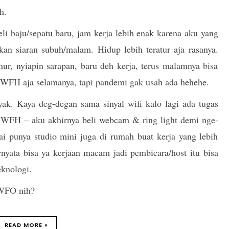
ah.
li baju/sepatu baru, jam kerja lebih enak karena aku yang
akan siaran subuh/malam. Hidup lebih teratur aja rasanya.
mur, nyiapin sarapan, baru deh kerja, terus malamnya bisa
ih WFH aja selamanya, tapi pandemi gak usah ada hehehe.
ak. Kaya deg-degan sama sinyal wifi kalo lagi ada tugas
an WFH – aku akhirnya beli webcam & ring light demi nge-
i punya studio mini juga di rumah buat kerja yang lebih
rnyata bisa ya kerjaan macam jadi pembicara/host itu bisa
eknologi.
 WFO nih?
READ MORE »