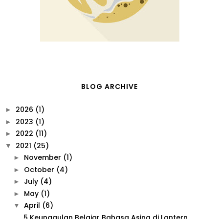
BLOG ARCHIVE
2026
(1)
►
2023
(1)
►
2022
(11)
►
2021
(25)
▼
November
(1)
►
October
(4)
►
July
(4)
►
May
(1)
►
April
(6)
▼
5 Keunggulan Belajar Bahasa Asing di Lantern