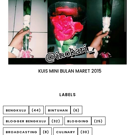
KUIS MINI BULAN MARET 2015
LABELS
BENGKULU
(44)
BINTUHAN
(6)
BLOGGER BENGKULU
(32)
BLOGGING
(25)
BROADCASTING
(8)
CULINARY
(30)