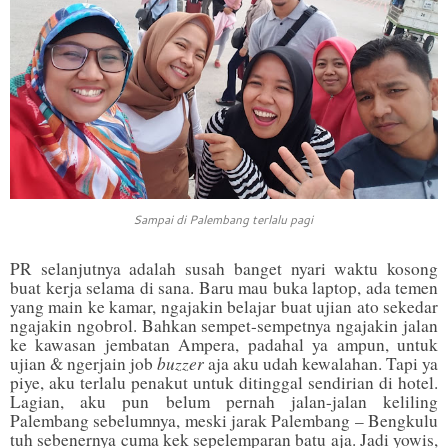
Sampai di Palembang terlalu pagi
PR selanjutnya adalah susah banget nyari waktu kosong
buat kerja selama di sana. Baru mau buka laptop, ada temen
yang main ke kamar, ngajakin belajar buat ujian ato sekedar
ngajakin ngobrol. Bahkan sempet-sempetnya ngajakin jalan
ke kawasan jembatan Ampera, padahal ya ampun, untuk
buzzer
ujian & ngerjain job
aja aku udah kewalahan. Tapi ya
piye, aku terlalu penakut untuk ditinggal sendirian di hotel.
Lagian, aku pun belum pernah jalan-jalan keliling
Palembang sebelumnya, meski jarak Palembang – Bengkulu
tuh sebenernya cuma kek sepelemparan batu aja. Jadi yowis,