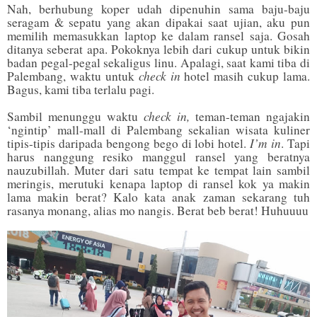
Nah, berhubung koper udah dipenuhin sama baju-baju
seragam & sepatu yang akan dipakai saat ujian, aku pun
memilih memasukkan laptop ke dalam ransel saja. Gosah
ditanya seberat apa. Pokoknya lebih dari cukup untuk bikin
badan pegal-pegal sekaligus linu. Apalagi, saat kami tiba di
check in
Palembang, waktu untuk
hotel masih cukup lama.
Bagus, kami tiba terlalu pagi.
check in,
Sambil menunggu waktu
teman-teman ngajakin
‘ngintip’ mall-mall di Palembang sekalian wisata kuliner
I’m in
tipis-tipis daripada bengong bego di lobi hotel.
. Tapi
harus nanggung resiko manggul ransel yang beratnya
nauzubillah. Muter dari satu tempat ke tempat lain sambil
meringis, merutuki kenapa laptop di ransel kok ya makin
lama makin berat? Kalo kata anak zaman sekarang tuh
rasanya monang, alias mo nangis. Berat beb berat! Huhuuuu