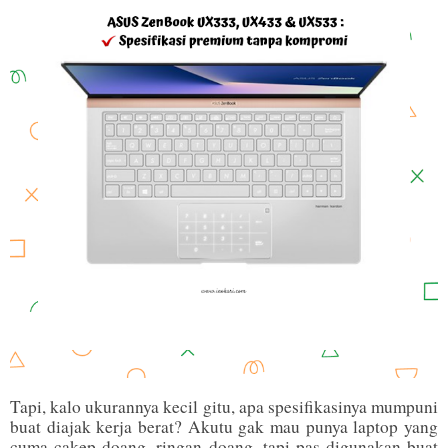
Tapi, kalo ukurannya kecil gitu, apa spesifikasinya mumpuni
buat diajak kerja berat? Akutu gak mau punya laptop yang
cuma cakep doang, ringan doang, tapi pas digunakan buat