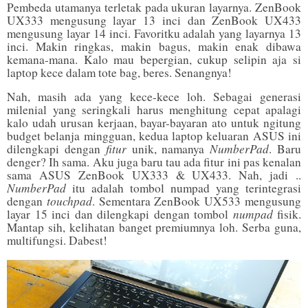
Pembeda utamanya terletak pada ukuran layarnya. ZenBook
UX333 mengusung layar 13 inci dan ZenBook UX433
mengusung layar 14 inci. Favoritku adalah yang layarnya 13
inci. Makin ringkas, makin bagus, makin enak dibawa
kemana-mana. Kalo mau bepergian, cukup selipin aja si
laptop kece dalam tote bag, beres. Senangnya!
Nah, masih ada yang kece-kece loh. Sebagai generasi
milenial yang seringkali harus menghitung cepat apalagi
kalo udah urusan kerjaan, bayar-bayaran ato untuk ngitung
budget belanja mingguan, kedua laptop keluaran ASUS ini
fitur
NumberPad
dilengkapi dengan
unik, namanya
. Baru
denger? Ih sama. Aku juga baru tau ada fitur ini pas kenalan
sama ASUS ZenBook UX333 & UX433. Nah, jadi ..
NumberPad
itu adalah tombol numpad yang terintegrasi
touchpad
dengan
. Sementara ZenBook UX533 mengusung
numpad
layar 15 inci dan dilengkapi dengan tombol
fisik.
Mantap sih, kelihatan banget premiumnya loh. Serba guna,
multifungsi. Dabest!