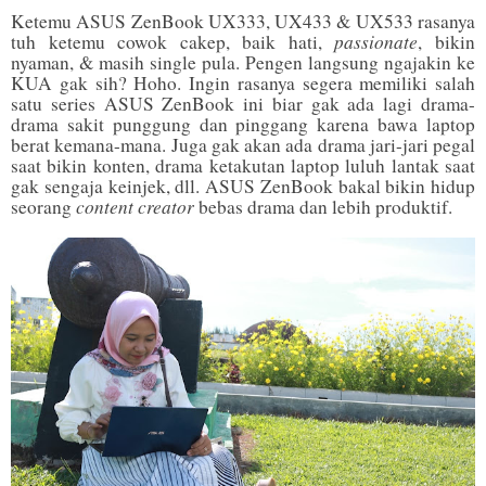
Ketemu ASUS ZenBook UX333, UX433 & UX533 rasanya
passionate
tuh ketemu cowok cakep, baik hati,
, bikin
nyaman, & masih single pula. Pengen langsung ngajakin ke
KUA gak sih? Hoho. Ingin rasanya segera memiliki salah
satu series ASUS ZenBook ini biar gak ada lagi drama-
drama sakit punggung dan pinggang karena bawa laptop
berat kemana-mana. Juga gak akan ada drama jari-jari pegal
saat bikin konten, drama ketakutan laptop luluh lantak saat
gak sengaja keinjek, dll. ASUS ZenBook bakal bikin hidup
content creator
seorang
bebas drama dan lebih produktif.