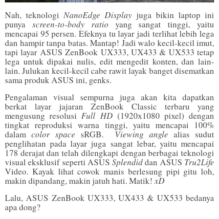
NanoEdge Display
Nah, teknologi
juga bikin laptop ini
screen-to-body ratio
punya
yang sangat tinggi, yaitu
mencapai 95 persen. Efeknya tu layar jadi terlihat lebih lega
dan hampir tanpa batas. Mantap! Jadi walo kecil-kecil imut,
tapi layar ASUS ZenBook UX333, UX433 & UX533 tetap
lega untuk dipakai nulis, edit mengedit konten, dan lain-
lain. Julukan kecil-kecil cabe rawit layak banget disematkan
sama produk ASUS ini, genks.
Pengalaman visual sempurna juga akan kita dapatkan
berkat layar jajaran ZenBook Classic terbaru yang
Full HD
mengusung resolusi
(1920x1080 pixel) dengan
tingkat reproduksi warna tinggi, yaitu mencapai 100%
color space
Viewing angle
dalam
sRGB.
alias sudut
penglihatan pada layar juga sangat lebar, yaitu mencapai
178 derajat dan telah dilengkapi dengan berbagai teknologi
Splendid
Tru2Life
visual eksklusif seperti ASUS
dan ASUS
Video. Kayak lihat cowok manis berlesung pipi gitu loh,
xD
makin dipandang, makin jatuh hati. Matik!
Lalu, ASUS ZenBook UX333, UX433 & UX533 bedanya
apa dong?