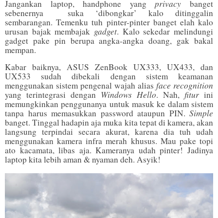
privacy
Jangankan laptop, handphone yang
banget
sebenernya
suka ‘dibongkar’ kalo ditinggalin
sembarangan. Temenku tuh pinter-pinter banget elah kalo
gadget
urusan bajak membajak
. Kalo sekedar melindungi
gadget pake pin berupa angka-angka doang, gak bakal
mempan.
Kabar baiknya, ASUS ZenBook UX333, UX433, dan
UX533 sudah dibekali dengan sistem keamanan
face recognition
menggunakan sistem pengenal wajah alias
Windows Hello
fitur
yang terintegrasi dengan
. Nah,
ini
memungkinkan penggunanya untuk masuk ke dalam sistem
Simple
tanpa harus memasukkan password ataupun PIN.
banget. Tinggal hadapin aja muka kita tepat di kamera, akan
langsung terpindai secara akurat, karena dia tuh udah
menggunakan kamera infra merah khusus. Mau pake topi
ato kacamata, libas aja. Kameranya udah pinter! Jadinya
laptop kita lebih aman & nyaman deh. Asyik!