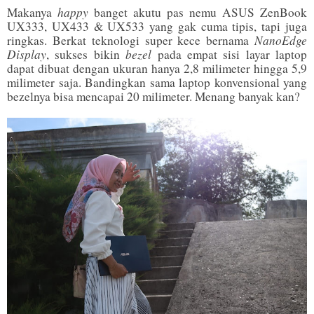
happy
Makanya
banget akutu pas nemu ASUS ZenBook
UX333, UX433 & UX533 yang gak cuma tipis, tapi juga
NanoEdge
ringkas. Berkat teknologi super kece bernama
Display
bezel
, sukses bikin
pada empat sisi layar laptop
dapat dibuat dengan ukuran hanya 2,8 milimeter hingga 5,9
milimeter saja. Bandingkan sama laptop konvensional yang
bezelnya bisa mencapai 20 milimeter. Menang banyak kan?