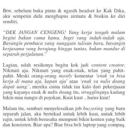
Btw, sebelum buka pintu & ngasih headset ke Kak Dika,
aku sempetin dulu menghapus airmata & bisikin ke diri
sendiri,
“DEK JANGAN CENGENG! Yang kerja tengah malam
begini bukan cuma kamu. Inget yang indah-indah aja.
Bayangin pembaca yang nungguin tulisan baru, bayangin
kerjasama yang berujung hingga tuntas, bukan mundur di
separuh perjalanan.”
content creator
Lagian, udah resikonya begitu kok jadi
.
Nikmati aja. Nikmati yang enak-enak, telan yang pahit-
mostly
‘enak ya bisa
pahit. Meski orang-orang
komentar
kerja di mana aja, kapan aja’
‘enak ya nulis doang
atau
dapat uang.’
, mereka cuma tidak tau kalo dari pekerjaaan
truggling
yang kayanya enak & nulis doang itu, s
nya kadang
bikin mau nangis di pojokan. Kuat kuat .. harus kuat!
buzzering
Malam itu, sembari menyelesaikan job
yang baru
separuh jalan, aku bertekad untuk lebih kuat, untuk lebih
rajin, untuk lebih berusaha mumpuni bikin konten yang baik
dan konsisten. Biar apa? Biar bisa beli laptop yang compaq,