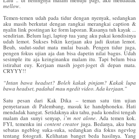
Lalu .. di heningnya malam menuju pagi, aku mendadak
mellow
.
Temen-temen udah pada tidur dengan nyenyak, sedangkan
aku masih berkutat dengan rangkai merangkai caption &
nyalin link postingan ke form laporan. Rasanya tuh kayak ...
sendirian. Belum lagi, laptop tua yang aku pakai kondisinya
udah lemot. Sukses bikin kerjaan aku jadi ikutan lemot.
Beuh, sudut-sudut mata mulai basah. Pengen tidur juga,
pengen fokus ujian aja dan bisa dapetin nilai bagus. Udah
sesimple itu aja keinginanku malam itu. Tapi belum bisa
istirahat euy. Kerjaan masih joget-joget di depan mata.
CRYYY!!
“Intan bawa headset? Boleh kakak pinjam? Kakak lupa
bawa headset, padahal mau ngedit video. Ada kerjaan.”
Satu pesan dari Kak Dika – teman satu tim ujian
penyetaraan di Palembang, masuk ke handphoneku. Hati
mendadak hangat. Setidaknya aku tahu, pada kondisi tengah
i’m not alone
malam dan sunyi senyap,
. Ada temen kok.
content creator
FYI, temenku ini
juga. Bedanya, aku baru
sebatas ngeblog suka-suka, sedangkan dia fokus ngevlog
tentang fotografi. Kelihatan banget beda hasilnya. Yang