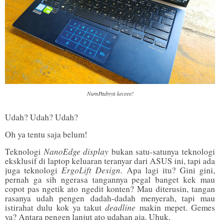
NumPadnya keceee!
Udah? Udah? Udah?
Oh ya tentu saja belum!
NanoEdge display
Teknologi
bukan satu-satunya teknologi
eksklusif di laptop keluaran teranyar dari ASUS ini, tapi ada
ErgoLift Design
juga teknologi
. Apa lagi itu? Gini gini,
pernah ga sih ngerasa tangannya pegal banget kek mau
copot pas ngetik ato ngedit konten? Mau diterusin, tangan
rasanya udah pengen dadah-dadah menyerah, tapi mau
deadline
istirahat dulu kok ya takut
makin mepet. Gemes
ya? Antara pengen lanjut ato udahan aja. Uhuk.