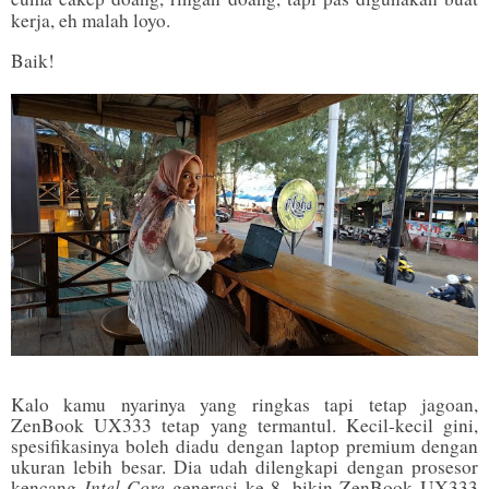
kerja, eh malah loyo.
Baik!
Kalo kamu nyarinya yang ringkas tapi tetap jagoan,
ZenBook UX333 tetap yang termantul. Kecil-kecil gini,
spesifikasinya boleh diadu dengan laptop premium dengan
ukuran lebih besar. Dia udah dilengkapi dengan prosesor
Intel Core
kencang
generasi ke-8, bikin ZenBook UX333