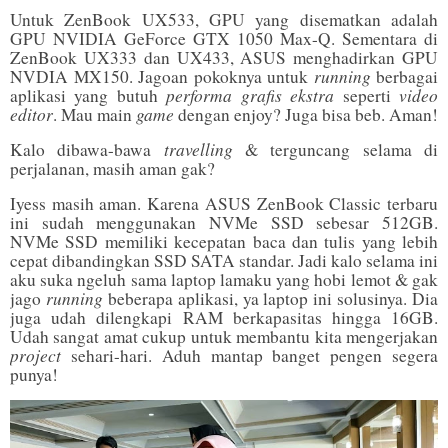
Untuk ZenBook UX533, GPU yang disematkan adalah
GPU NVIDIA GeForce GTX 1050 Max-Q. Sementara di
ZenBook UX333 dan UX433, ASUS menghadirkan GPU
running
NVDIA MX150. Jagoan pokoknya untuk
berbagai
performa grafis ekstra
video
aplikasi yang butuh
seperti
editor
game
. Mau main
dengan enjoy? Juga bisa beb. Aman!
travelling
Kalo dibawa-bawa
& terguncang selama di
perjalanan, masih aman gak?
Iyess masih aman. Karena ASUS ZenBook Classic terbaru
ini sudah menggunakan NVMe SSD sebesar 512GB.
NVMe SSD memiliki kecepatan baca dan tulis yang lebih
cepat dibandingkan SSD SATA standar. Jadi kalo selama ini
aku suka ngeluh sama laptop lamaku yang hobi lemot & gak
running
jago
beberapa aplikasi, ya laptop ini solusinya. Dia
juga udah dilengkapi RAM berkapasitas hingga 16GB.
Udah sangat amat cukup untuk membantu kita mengerjakan
project
sehari-hari. Aduh mantap banget pengen segera
punya!