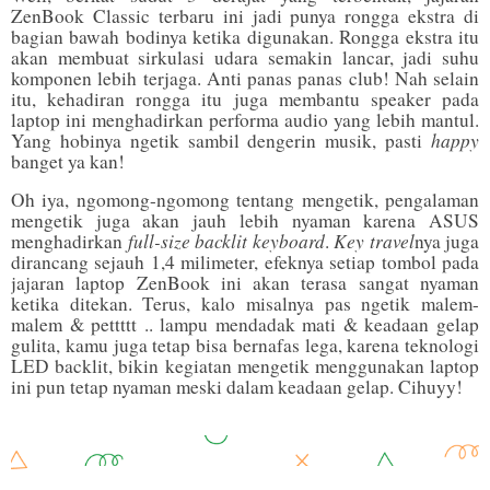
ZenBook Classic terbaru ini jadi punya rongga ekstra di
bagian bawah bodinya ketika digunakan. Rongga ekstra itu
akan membuat sirkulasi udara semakin lancar, jadi suhu
komponen lebih terjaga. Anti panas panas club! Nah selain
itu, kehadiran rongga itu juga membantu speaker pada
laptop ini menghadirkan performa audio yang lebih mantul.
happy
Yang hobinya ngetik sambil dengerin musik, pasti
banget ya kan!
Oh iya, ngomong-ngomong tentang mengetik, pengalaman
mengetik juga akan jauh lebih nyaman karena ASUS
full-size backlit keyboard
Key travel
menghadirkan
.
nya juga
dirancang sejauh 1,4 milimeter, efeknya setiap tombol pada
jajaran laptop ZenBook ini akan terasa sangat nyaman
ketika ditekan. Terus, kalo misalnya pas ngetik malem-
malem & pettttt .. lampu mendadak mati & keadaan gelap
gulita, kamu juga tetap bisa bernafas lega, karena teknologi
LED backlit, bikin kegiatan mengetik menggunakan laptop
ini pun tetap nyaman meski dalam keadaan gelap. Cihuyy!