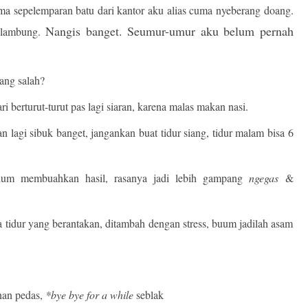
ma sepelemparan batu dari kantor aku alias cuma nyeberang doang.
Nangis banget. Seumur-umur aku belum pernah
 lambung.
yang salah?
 berturut-turut pas lagi siaran, karena malas makan nasi.
lagi sibuk banget, jangankan buat tidur siang, tidur malam bisa 6
elum membuahkan hasil, rasanya jadi lebih gampang
ngegas
&
 tidur yang berantakan, ditambah dengan stress, buum jadilah asam
nan pedas,
*bye bye for a while
seblak