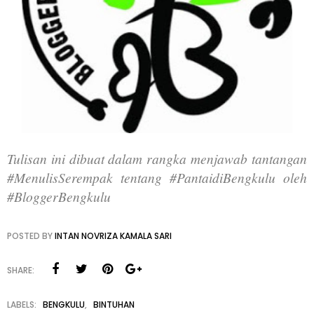
Tulisan ini dibuat dalam rangka menjawab tantangan
#MenulisSerempak tentang #PantaidiBengkulu oleh
#BloggerBengkulu
POSTED BY
INTAN NOVRIZA KAMALA SARI
SHARE:
LABELS:
BENGKULU
,
BINTUHAN