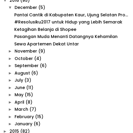
2016
(95)
▼
December
(5)
▼
Pantai Cantik di Kabupaten Kaur, Ujung Selatan Pro...
#Resolusiku2017 untuk Hidup yang Lebih Semarak
Ketagihan Belanja di Shopee
Pasangan Muda Menanti Datangnya Kehamilan
Sewa Apartemen Dekat Untar
November
(9)
►
October
(4)
►
September
(6)
►
August
(6)
►
July
(3)
►
June
(11)
►
May
(15)
►
April
(8)
►
March
(7)
►
February
(15)
►
January
(6)
►
2015
(82)
►