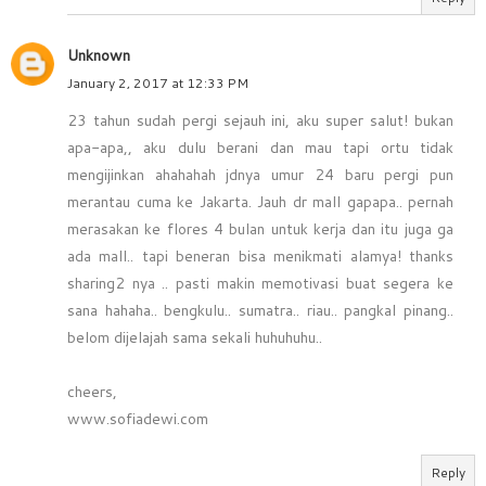
Unknown
January 2, 2017 at 12:33 PM
23 tahun sudah pergi sejauh ini, aku super salut! bukan
apa-apa,, aku dulu berani dan mau tapi ortu tidak
mengijinkan ahahahah jdnya umur 24 baru pergi pun
merantau cuma ke Jakarta. Jauh dr mall gapapa.. pernah
merasakan ke flores 4 bulan untuk kerja dan itu juga ga
ada mall.. tapi beneran bisa menikmati alamya! thanks
sharing2 nya .. pasti makin memotivasi buat segera ke
sana hahaha.. bengkulu.. sumatra.. riau.. pangkal pinang..
belom dijelajah sama sekali huhuhuhu..
cheers,
www.sofiadewi.com
Reply