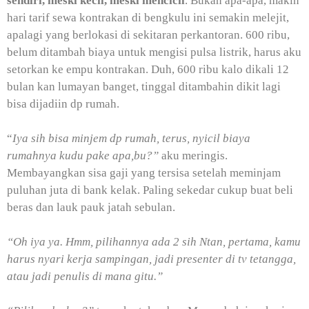
sendiri, meski kecil, meski mencicil
. Bukan apa-apa, makin
hari tarif sewa kontrakan di bengkulu ini semakin melejit,
apalagi yang berlokasi di sekitaran perkantoran. 600 ribu,
belum ditambah biaya untuk mengisi pulsa listrik, harus aku
setorkan ke empu kontrakan. Duh, 600 ribu kalo dikali 12
bulan kan lumayan banget, tinggal ditambahin dikit lagi
bisa dijadiin dp rumah.
“
Iya sih bisa minjem dp rumah, terus, nyicil biaya
rumahnya kudu pake apa,bu?”
aku meringis.
Membayangkan sisa gaji yang tersisa setelah meminjam
puluhan juta di bank kelak. Paling sekedar cukup buat beli
beras dan lauk pauk jatah sebulan.
“Oh iya ya. Hmm, pilihannya ada 2 sih Ntan, pertama, kamu
harus nyari kerja sampingan, jadi presenter di tv tetangga,
atau jadi penulis di mana gitu.”