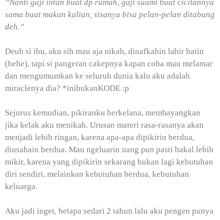
“Nanti gaji intan buat dp rumah, gaji suami buat cicilannya
sama buat makan kalian, sisanya bisa pelan-pelan ditabung
deh.”
Deuh si ibu, aku sih mau aja nikah, dinafkahin lahir batin
(hehe), tapi si pangeran cakepnya kapan coba mau melamar
dan mengumumkan ke seluruh dunia kalo aku adalah
miraclenya dia? *inibukanKODE :p
Sejurus kemudian, pikiranku berkelana, membayangkan
jika kelak aku menikah. Urusan materi rasa-rasanya akan
menjadi lebih ringan, karena apa-apa dipikirin berdua,
diusahain berdua. Mau ngeluarin uang pun pasti bakal lebih
mikir, karena yang dipikirin sekarang bukan lagi kebutuhan
diri sendiri, melainkan kebutuhan berdua, kebutuhan
keluarga.
Aku jadi inget, betapa sedari 2 tahun lalu aku pengen punya