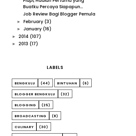
Plupi, Hadiah Pertama yang
Buatku Percaya Siapapun...
Job Review Bagi Blogger Pemula
February
(3)
►
January
(16)
►
2014
(107)
►
2013
(17)
►
LABELS
BENGKULU
(44)
BINTUHAN
(6)
BLOGGER BENGKULU
(32)
BLOGGING
(25)
BROADCASTING
(8)
CULINARY
(30)