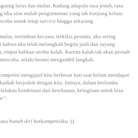
ngsung lurus dan mulus. Kadang adapula rasa jenuh, rasa
ng tiba atau malah pengumuman yang tak kunjung keluar.
ncoba untuk tetap
survive
hingga sekarang.
malas, tertimbun kecawa, terkikis pesimis, aku sering
 bahwa aku telah melangkah begitu jauh dan sayang
ga, empat bahkan seribu kalah. Karena kalah tak akan pernah
s mencoba, selalu berani mengambil langkah.
kompetisi mengajari kita berbesar hati saat belum mendapat
 hadiah berjodoh dengan kita. Intinya, dalam berlomba
ainkan kombinasi dari ketekunan, keinginan untuk bisa
me”
.
cana
bunuh diri
berkompetisiku :))