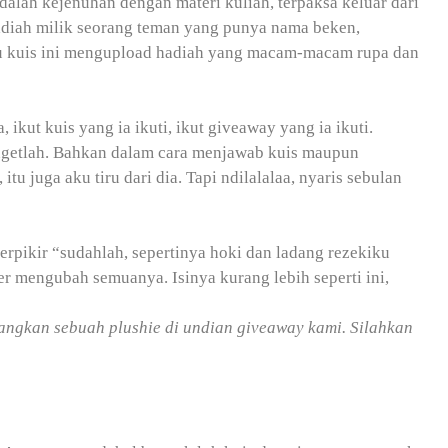
dalah kejenuhan dengan materi kuliah, terpaksa keluar dari
hadiah milik seorang teman yang punya nama beken,
 ratu kuis ini mengupload hadiah yang macam-macam rupa dan
 ikut kuis yang ia ikuti, ikut giveaway yang ia ikuti.
ngetlah. Bahkan dalam cara menjawab kuis maupun
tu juga aku tiru dari dia. Tapi ndilalalaa, nyaris sebulan
rpikir “sudahlah, sepertinya hoki dan ladang rezekiku
ter mengubah semuanya. Isinya kurang lebih seperti ini,
gkan sebuah plushie di undian giveaway kami. Silahkan