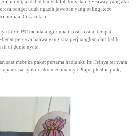
l. Ampuunn, padahal banyak loh kuis dan giveaway yang aku
gerasa banget udah ngasih jawaban yang paling kece
ari undian. Cekacekaa!
nya kurir J*E mendatangi rumah kost-kostan tempat
ar-benar percaya bahwa yang kita perjuangkan dari balik
sil di dunia nyata.
an saat mebuka paket pertama hadiahku itu. Isinya ternyata
gkapan rasa syukur, aku menamainya Plupi, plushie pink,