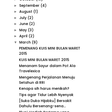
September
(4)
►
August
(1)
►
July
(2)
►
June
(2)
►
May
(3)
►
April
(2)
►
March
(9)
▼
PEMENANG KUIS MINI BULAN MARET
2015
KUIS MINI BULAN MARET 2015
Menanam Sayur dalam Pot Ala
Travelexica
Mengenang Perjalanan Menuju
Setahun di RRI
Kenapa sih harus menikah?
Tips agar Tidur Lebih Nyenyak
[Suka Duka Hijabku] Bersakit
Dahulu Bersenang-sena...