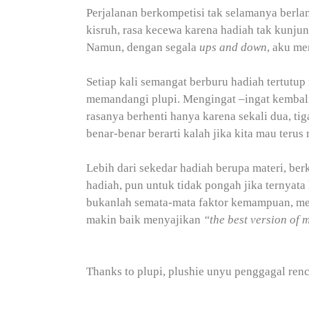
Perjalanan berkompetisi tak selamanya berla
kisruh, rasa kecewa karena hadiah tak kunju
Namun, dengan segala
ups and down
, aku me
Setiap kali semangat berburu hadiah tertutup 
memandangi plupi. Mengingat –ingat kembali
rasanya berhenti hanya karena sekali dua, ti
benar-benar berarti kalah jika kita mau teru
Lebih dari sekedar hadiah berupa materi, ber
hadiah, pun untuk tidak pongah jika ternyata
bukanlah semata-mata faktor kemampuan, mel
makin baik menyajikan
“the best version of 
Thanks to plupi, plushie unyu penggagal ren