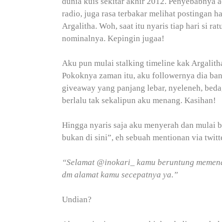
dunia kuis sekitar akhir 2012. Penyebabnya a
radio, juga rasa terbakar melihat postingan 
Argalitha. Woh, saat itu nyaris tiap hari si
nominalnya. Kepingin jugaa!
Aku pun mulai stalking timeline kak Argalitha,
Pokoknya zaman itu, aku followernya dia ba
giveaway yang panjang lebar, nyeleneh, beda, i
berlalu tak sekalipun aku menang. Kasihan!
Hingga nyaris saja aku menyerah dan mulai be
bukan di sini”, eh sebuah mentionan via twit
“Selamat @inokari_ kamu beruntung memenan
dm alamat kamu secepatnya ya.”
Undian?