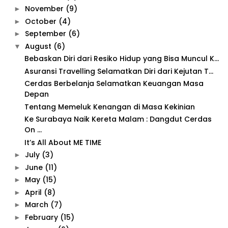
November
(9)
►
October
(4)
►
September
(6)
►
August
(6)
▼
Bebaskan Diri dari Resiko Hidup yang Bisa Muncul K...
Asuransi Travelling Selamatkan Diri dari Kejutan T...
Cerdas Berbelanja Selamatkan Keuangan Masa
Depan
Tentang Memeluk Kenangan di Masa Kekinian
Ke Surabaya Naik Kereta Malam : Dangdut Cerdas
On ...
It’s All About ME TIME
July
(3)
►
June
(11)
►
May
(15)
►
April
(8)
►
March
(7)
►
February
(15)
►