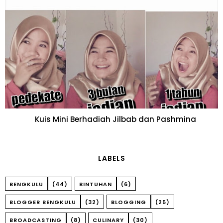
Kuis Mini Berhadiah Jilbab dan Pashmina
LABELS
BENGKULU
(44)
BINTUHAN
(6)
BLOGGER BENGKULU
(32)
BLOGGING
(25)
BROADCASTING
(8)
CULINARY
(30)