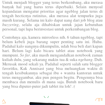
Untuk menjadi blogger yang terus berkembang, aku merasa
banyak hal yang harus terus diperbaiki. Selain menyoal
kepandaian mengatur prioritas agar ngeblog jalan terus di
tengah hecticnya rutinitas, aku merasa alat tempurku juga
masih kurang. Selama ini kalo dapat uang dari job blog atau
buzzering
, selalu aja dihabiskan untuk jajan kebutuhan
personal, tapi lupa berinvestasi untuk perkembangan blog.
Contohnya aja, kamera mirrorless nih. 6 tahun ngeblog, tapi
belum kebeli juga barang super penting satu ini. Huhu.
Padahal kalo uangnya dikumpulin, udah bisa beli dari kapan
hari. Belum lagi kalo bicara tablet atau notebook yang
So far
mumpuni.
, aku masih mengandalkan notebook zaman
ngehang
kuliah dulu, yang sekarang makin tua & suka
. Duh.
Merusak mood sekali ya. Padahal seperti salah satu blogger
favoritku, Kak Annisast yang bisa meluangkan waktu di
tengah kesibukannya sebagai ibu + wanita kantoran untuk
terus menggambar, aku pun pengen begitu. Pengennya bisa
membaca dan menulis di mana saja. Butuh notebook baru
:(
yang bisa diputer-puter jadi tablet itu loh!