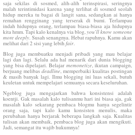
saja sekilas di sosmed, alih-alih terinspirasi, seringnya
malah terintimidasi karena yang terlihat di sosmed seolah
hidup mereka tu bagai di langit sana, sedangkan ai hanya
remahan rengginang yang terserak di bumi. Terlampau
indah hidupnya orang, terlampau biasa-biasa aja hidupnya
you’ll know someone
kita hmm. Tapi kalo kenalnya via blog,
more deeply
. Susah senangnya. Hebat rapuhnya. Kamu akan
fair
melihat dari 2 sisi yang lebih
.
Blog juga membuatku menjadi pribadi yang mau belajar
lagi dan lagi. Selalu ada hal menarik dari dunia blogging
memonetize
yang bisa dipelajari. Belajar
, ikutan campaign,
deadline
berjuang melibas
, memperbaiki kualitas postingan
& masih banyak lagi. Ilmu blogging ini luas sekali, butuh
keuletan untuk mempelajari semuanya secara keseluruhan.
Ngeblog juga mengajarkan bahwa konsistensi adalah
koentji. Gak masalah kalo tulisanmu hari ini biasa aja, gak
masalah kalo sekarang pembaca blogmu hanya segelintir
orang saja, tapi kalo kamu konsisten menulis, maka
perubahan hanya berjarak beberapa langkah saja. Kualitas
tulisan akan membaik, pembaca blog juga akan mengikuti.
Jadi, semangat itu wajib hukumnya!