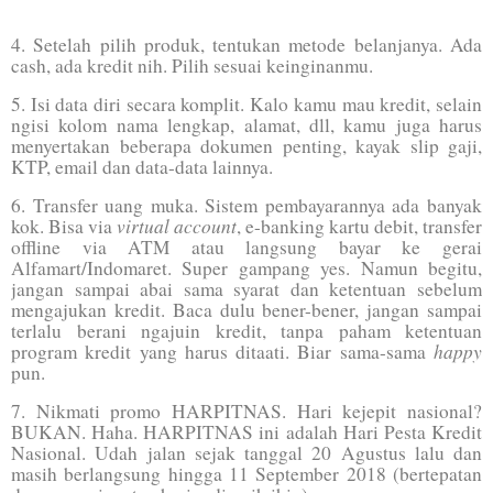
4. Setelah pilih produk, tentukan metode belanjanya. Ada
cash, ada kredit nih. Pilih sesuai keinginanmu.
5. Isi data diri secara komplit. Kalo kamu mau kredit, selain
ngisi kolom nama lengkap, alamat, dll, kamu juga harus
menyertakan beberapa dokumen penting, kayak slip gaji,
KTP, email dan data-data lainnya.
6. Transfer uang muka. Sistem pembayarannya ada banyak
virtual account
kok. Bisa via
, e-banking kartu debit, transfer
offline via ATM atau langsung bayar ke gerai
Alfamart/Indomaret. Super gampang yes. Namun begitu,
jangan sampai abai sama syarat dan ketentuan sebelum
mengajukan kredit. Baca dulu bener-bener, jangan sampai
terlalu berani ngajuin kredit, tanpa paham ketentuan
happy
program kredit yang harus ditaati. Biar sama-sama
pun.
7. Nikmati promo HARPITNAS. Hari kejepit nasional?
BUKAN. Haha. HARPITNAS ini adalah Hari Pesta Kredit
Nasional. Udah jalan sejak tanggal 20 Agustus lalu dan
masih berlangsung hingga 11 September 2018 (bertepatan