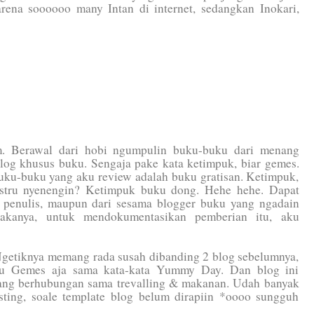
arena soooooo many Intan di internet, sedangkan Inokari,
m. Berawal dari hobi ngumpulin buku-buku dari menang
og khusus buku. Sengaja pake kata ketimpuk, biar gemes.
buku-buku yang aku review adalah buku gratisan. Ketimpuk,
justru nyenengin? Ketimpuk buku dong. Hehe hehe. Dapat
t, penulis, maupun dari sesama blogger buku yang ngadain
akanya, untuk mendokumentasikan pemberian itu, aku
getiknya memang rada susah dibanding 2 blog sebelumnya,
hu Gemes aja sama kata-kata Yummy Day. Dan blog ini
yang berhubungan sama trevalling & makanan. Udah banyak
posting, soale template blog belum dirapiin *oooo sungguh