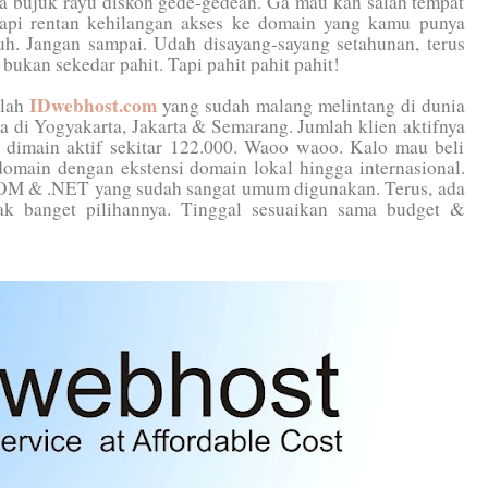
da bujuk rayu diskon gede-gedean. Ga mau kan salah tempat
 tapi rentan kehilangan akses ke domain yang kamu punya
uh. Jangan sampai. Udah disayang-sayang setahunan, terus
bukan sekedar pahit. Tapi pahit pahit pahit!
IDwebhost.com
alah
yang sudah malang melintang di dunia
a di Yogyakarta, Jakarta & Semarang. Jumlah klien aktifnya
 dimain aktif sekitar 122.000. Waoo waoo. Kalo mau beli
domain dengan ekstensi domain lokal hingga internasional.
.COM & .NET yang sudah sangat umum digunakan. Terus, ada
ak banget pilihannya. Tinggal sesuaikan sama budget &