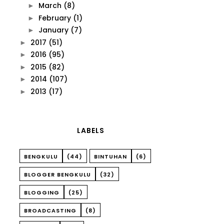
March
(8)
►
February
(1)
►
January
(7)
►
2017
(51)
►
2016
(95)
►
2015
(82)
►
2014
(107)
►
2013
(17)
►
LABELS
BENGKULU
(44)
BINTUHAN
(6)
BLOGGER BENGKULU
(32)
BLOGGING
(25)
BROADCASTING
(8)