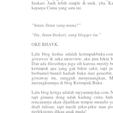
Inokari. Jauh lebih simple & unik, yha. K
kayanya Cuma yang satu ini.
“Intan, Intan yang mana?”
“Itu.. Intan Inokari, yang blogger itu.”
OKE BHAYK.
Lalu blog kedua adalah ketimpukbuku.co
giveaway
& suka mereview, aku pun bikin bl
Dan ada filosofinya juga sih karena mostly 
ketimpuk apa yang gak bikin sakit, tapi 
berbuntel-buntel hadiah buku dari penerbi
giveaway itu, sungguh menyenangkan. M
merangkumnya di blog Ketimpuk Buku.
Lalu blog ketiga adalah myyummyday.com. N
tapi gimana dong udah kadung cinta. hu
rencananya akan dijadikan tempat menulis 
draft tulisan, tapi masih pikir-pikir mau 
perfeksionis dikau anak muda!