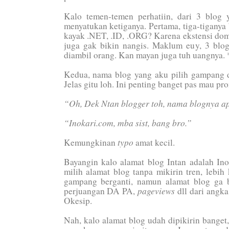
Kalo temen-temen perhatiin, dari 3 blog
menyatukan ketiganya. Pertama, tiga-tigany
kayak .NET, .ID, .ORG? Karena ekstensi dom
juga gak bikin nangis. Maklum euy, 3 blo
diambil orang. Kan mayan juga tuh uangnya. *
Kedua, nama blog yang aku pilih gampang 
Jelas gitu loh. Ini penting banget pas mau pro
“Oh, Dek Ntan blogger toh, nama blognya a
“Inokari.com, mba sist, bang bro.”
typo
Kemungkinan
amat kecil.
Bayangin kalo alamat blog Intan adalah I
milih alamat blog tanpa mikirin tren, lebih
gampang berganti, namun alamat blog ga b
pageviews
perjuangan DA PA,
dll dari angka
Okesip.
Nah, kalo alamat blog udah dipikirin banget