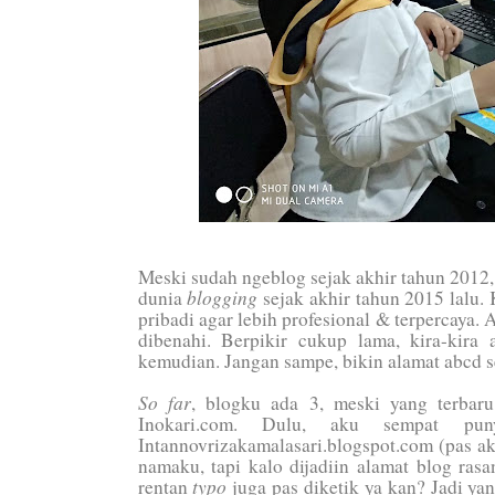
Meski sudah ngeblog sejak akhir tahun 2012,
blogging
dunia
sejak akhir tahun 2015 lalu.
pribadi agar lebih profesional & terpercaya. 
dibenahi. Berpikir cukup lama, kira-kira
kemudian. Jangan sampe, bikin alamat abcd s
So far
, blogku ada 3, meski yang terbaru
Inokari.com. Dulu, aku sempat pun
Intannovrizakamalasari.blogspot.com (pas ak
namaku, tapi kalo dijadiin alamat blog ras
typo
rentan
juga pas diketik ya kan? Jadi y