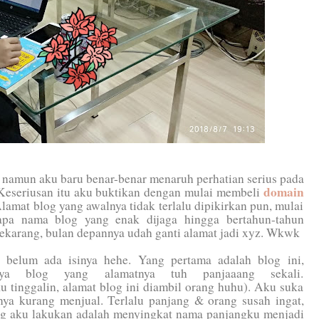
 namun aku baru benar-benar menaruh perhatian serius pada
domain
 Keseriusan itu aku buktikan dengan mulai membeli
Alamat blog yang awalnya tidak terlalu dipikirkan pun, mulai
 apa nama blog yang enak dijaga hingga bertahun-tahun
ekarang, bulan depannya udah ganti alamat jadi xyz. Wkwk
 belum ada isinya hehe. Yang pertama adalah blog ini,
ya blog yang alamatnya tuh panjaaang sekali.
u tinggalin, alamat blog ini diambil orang huhu). Aku suka
anya kurang menjual. Terlalu panjang & orang susah ingat,
ang aku lakukan adalah menyingkat nama panjangku menjadi