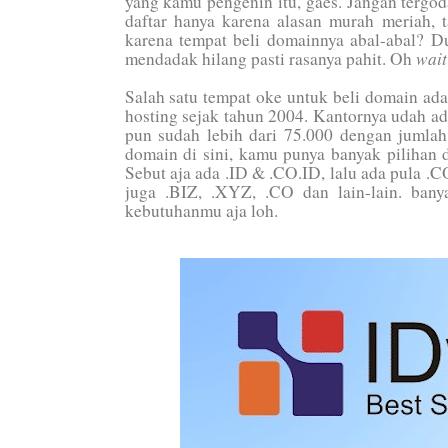
yang kamu pengenin itu, gaes. Jangan tergo
daftar hanya karena alasan murah meriah,
karena tempat beli domainnya abal-abal? D
wait
mendadak hilang pasti rasanya pahit. Oh
Salah satu tempat oke untuk beli domain ad
hosting sejak tahun 2004. Kantornya udah ad
pun sudah lebih dari 75.000 dengan jumlah
domain di sini, kamu punya banyak pilihan 
Sebut aja ada .ID & .CO.ID, lalu ada pula 
juga .BIZ, .XYZ, .CO dan lain-lain. bany
kebutuhanmu aja loh.