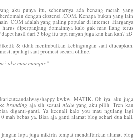
 yang aku punya itu, sebenarnya ada benang merah yang
a berdomain dengan ekstensi .COM. Kenapa bukan yang lain
ain .COM adalah yang paling popular di internet. Harganya
g harus diperpanjang domainnya kalo gak mau ilang terus
xD
dapet hasil dari 3 blog itu tapi mayan juga kan kan kan?
diketik & tidak menimbulkan kebingungan saat diucapkan.
mosi, apalagi saat promosi secara offline.
pa? aku mau mampir.”
nokaricuteandalwayshappy kwkw. MATIK. Oh iya, aku juga
branding
niche
 ke
aja sih sesuai
yang aku pilih. Tren kan
isa diganti-ganti. Ya kecuali kalo you mau ngulang lagi
 0 mah bebas ya. Bisa aja ganti alamat blog sehari dua kali.
, jangan lupa juga mikirin tempat mendaftarkan alamat blog