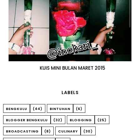
KUIS MINI BULAN MARET 2015
LABELS
BENGKULU
(44)
BINTUHAN
(6)
BLOGGER BENGKULU
(32)
BLOGGING
(25)
BROADCASTING
(8)
CULINARY
(30)