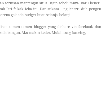
an seriusan mantengin situs Hijup sebelumnya. Baru bener-
k Isti ft kak Icha ini. Dan sukaaa .. ngileerrr.. duh pengen
 karena gak ada budget buat belanja-belanji
tulisan temen-temen blogger yang dishare via facebook dan
 pada bangun. Aku makin keder. Mulai itung kancing,