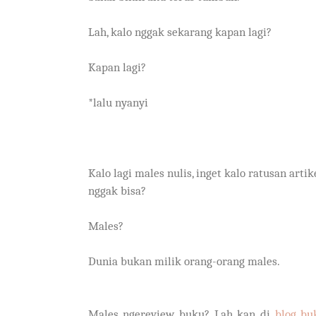
Lah, kalo nggak sekarang kapan lagi?
Kapan lagi?
*lalu nyanyi
Kalo lagi males nulis, inget kalo ratusan arti
nggak bisa?
Males?
Dunia bukan milik orang-orang males.
Males ngereview buku? Lah kan di
blog bu