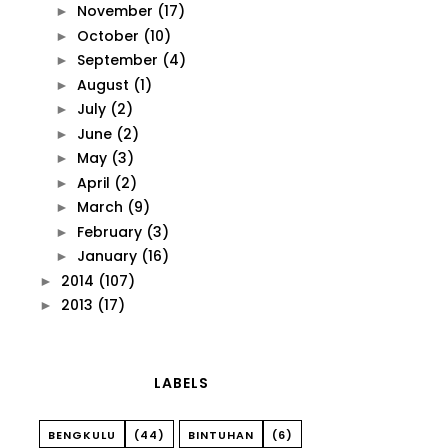
November
(17)
►
October
(10)
►
September
(4)
►
August
(1)
►
July
(2)
►
June
(2)
►
May
(3)
►
April
(2)
►
March
(9)
►
February
(3)
►
January
(16)
►
2014
(107)
►
2013
(17)
►
LABELS
BENGKULU
(44)
BINTUHAN
(6)