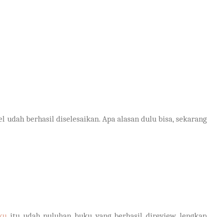
kel udah berhasil diselesaikan. Apa alasan dulu bisa, sekarang
ku
itu udah puluhan buku yang berhasil direview, lengkap