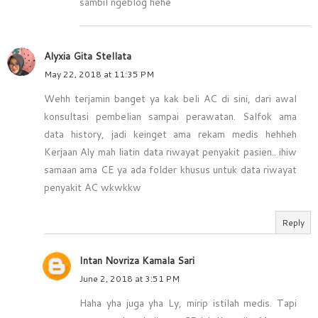
sambil ngeblog hehe
Alyxia Gita Stellata
May 22, 2018 at 11:35 PM
Wehh terjamin banget ya kak beli AC di sini, dari awal
konsultasi pembelian sampai perawatan. Salfok ama
data history, jadi keinget ama rekam medis hehheh
Kerjaan Aly mah liatin data riwayat penyakit pasien.. ihiw
samaan ama CE ya ada folder khusus untuk data riwayat
penyakit AC wkwkkw
Reply
Intan Novriza Kamala Sari
June 2, 2018 at 3:51 PM
Haha yha juga yha Ly, mirip istilah medis. Tapi