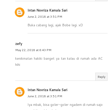
Intan Novriza Kamala Sari
June 2, 2018 at 3:51 PM
Buka cabang lagi, ajak Bobe lagi. xD
zefy
May 22, 2018 at 6:43 PM
kenikmatan hakiki banget ya tan kalau di rumah ada AC
hihi
Reply
Intan Novriza Kamala Sari
June 2, 2018 at 3:51 PM
Iya mbak, bisa goler-goler ngadem di rumah sajo