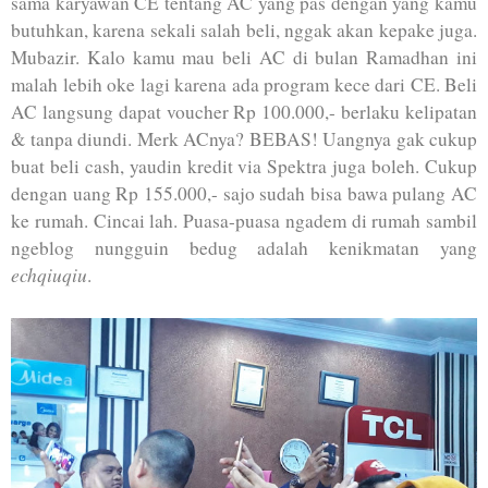
sama karyawan CE tentang AC yang pas dengan yang kamu
butuhkan, karena sekali salah beli, nggak akan kepake juga.
Mubazir. Kalo kamu mau beli AC di bulan Ramadhan ini
malah lebih oke lagi karena ada program kece dari CE. Beli
AC langsung dapat voucher Rp 100.000,- berlaku kelipatan
& tanpa diundi. Merk ACnya? BEBAS! Uangnya gak cukup
buat beli cash, yaudin kredit via Spektra juga boleh. Cukup
dengan uang Rp 155.000,- sajo sudah bisa bawa pulang AC
ke rumah. Cincai lah. Puasa-puasa ngadem di rumah sambil
ngeblog nungguin bedug adalah kenikmatan yang
echqiuqiu
.