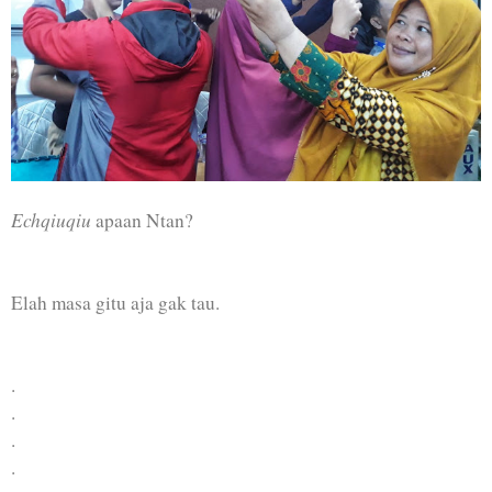
Echqiuqiu
apaan Ntan?
Elah masa gitu aja gak tau.
.
.
.
.