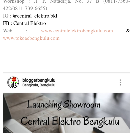
Workshop : Jl. P. Natadirja, No. 37 B (0811-7360-
422/0811-739-6655)
IG :
@central_elektro.bkl
FB : Central Elektro
Web :
www.centralelektrobengkulu.com
&
www.tokoacbengkulu.com