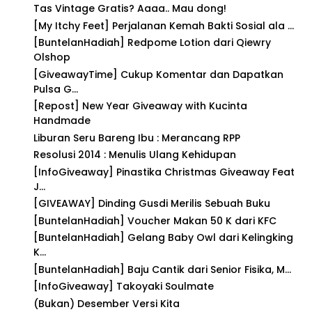
Tas Vintage Gratis? Aaaa.. Mau dong!
[My Itchy Feet] Perjalanan Kemah Bakti Sosial ala ...
[BuntelanHadiah] Redpome Lotion dari Qiewry
Olshop
[GiveawayTime] Cukup Komentar dan Dapatkan
Pulsa G...
[Repost] New Year Giveaway with Kucinta
Handmade
Liburan Seru Bareng Ibu : Merancang RPP
Resolusi 2014 : Menulis Ulang Kehidupan
[InfoGiveaway] Pinastika Christmas Giveaway Feat
J...
[GIVEAWAY] Dinding Gusdi Merilis Sebuah Buku
[BuntelanHadiah] Voucher Makan 50 K dari KFC
[BuntelanHadiah] Gelang Baby Owl dari Kelingking
K...
[BuntelanHadiah] Baju Cantik dari Senior Fisika, M...
[InfoGiveaway] Takoyaki Soulmate
(Bukan) Desember Versi Kita