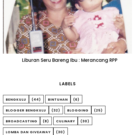
Liburan Seru Bareng Ibu : Merancang RPP
LABELS
BENGKULU
(44)
BINTUHAN
(6)
BLOGGER BENGKULU
(32)
BLOGGING
(25)
BROADCASTING
(8)
CULINARY
(30)
LOMBA DAN GIVEAWAY
(30)