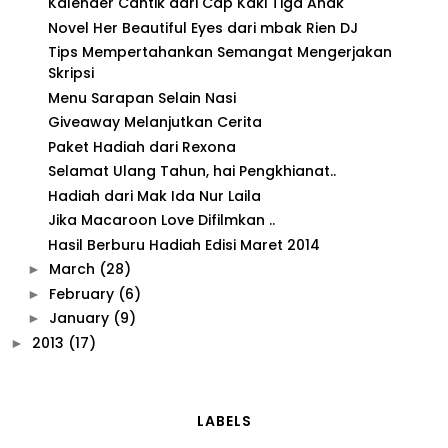
Kalender Cantik dari Cap Kaki Tiga Anak
Novel Her Beautiful Eyes dari mbak Rien DJ
Tips Mempertahankan Semangat Mengerjakan
Skripsi
Menu Sarapan Selain Nasi
Giveaway Melanjutkan Cerita
Paket Hadiah dari Rexona
Selamat Ulang Tahun, hai Pengkhianat..
Hadiah dari Mak Ida Nur Laila
Jika Macaroon Love Difilmkan ..
Hasil Berburu Hadiah Edisi Maret 2014
March
(28)
►
February
(6)
►
January
(9)
►
2013
(17)
►
LABELS