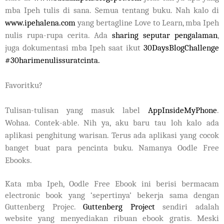
mba Ipeh tulis di sana. Semua tentang buku. Nah kalo di
www.ipehalena.com
yang bertagline Love to Learn, mba Ipeh
nulis rupa-rupa cerita. Ada
sharing seputar p
engalaman
,
juga dokumentasi mba Ipeh saat ikut
30DaysBlogChallenge
#30harimenulissuratcinta.
Favoritku?
Tulisan-tulisan yang masuk label
AppInsideMyPhone
.
Wohaa. Contek-able. Nih ya, aku baru tau loh kalo ada
aplikasi penghitung warisan. Terus ada aplikasi yang cocok
banget buat para pencinta buku. Namanya
Oodle Free
Ebooks.
Kata mba Ipeh, Oodle Free Ebook ini berisi bermacam
electronic book yang ‘sepertinya’ bekerja sama dengan
Guttenberg Projec.
Guttenberg Project
sendiri adalah
website yang menyediakan ribuan ebook gratis. Meski