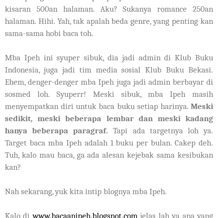
kisaran 500an halaman. Aku? Sukanya romance 250an
halaman. Hihi. Yah, tak apalah beda genre, yang penting kan
sama-sama hobi baca toh.
Mba Ipeh ini syuper sibuk, dia jadi admin di Klub Buku
Indonesia, juga jadi tim media sosial Klub Buku Bekasi.
Ehem, denger-denger mba Ipeh juga jadi admin berbayar di
sosmed loh. Syuperr! Meski sibuk, mba Ipeh masih
menyempatkan diri untuk baca buku setiap harinya.
Meski
sedikit, meski beberapa lembar dan meski kadang
hanya beberapa paragraf.
Tapi ada targetnya loh ya.
Target baca mba Ipeh adalah 1 buku per bulan. Cakep deh.
Tuh, kalo mau baca, ga ada alesan kejebak sama kesibukan
kan?
Nah sekarang, yuk kita intip blognya mba Ipeh.
Kalo di
www.bacaanipeh.blogspot.com
jelas lah ya apa yang