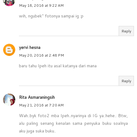
May 18, 2016 at 9:22 AM
wih, ngubek" fotonya sampai ig :p
Reply
yervi hesna
May 20, 2016 at 2:48 PM
baru tahu Ipeh itu asal katanya dari mana
Reply
Rita Asmaraningsih
May 21, 2016 at 7:20 AM
Wah..byk foto2 mba Ipeh..nyarinya di IG ya..hehe.. Btw,
alu paling senang kenalan sama penyuka buku soalnya
aku juga suka buku..