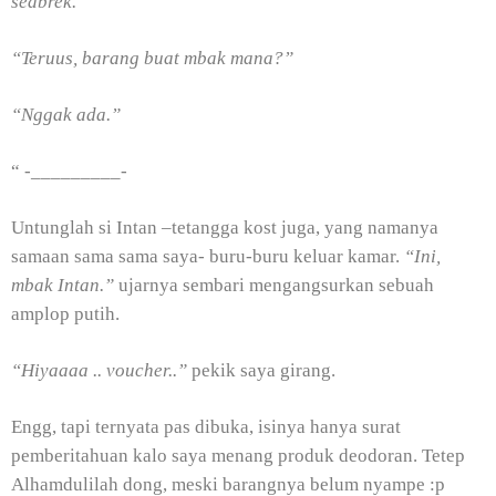
seabrek.”
“Teruus, barang buat mbak mana?”
“Nggak ada.”
“ -_________-
Untunglah si Intan –tetangga kost juga, yang namanya
samaan sama sama saya- buru-buru keluar kamar.
“Ini,
mbak Intan.”
ujarnya sembari mengangsurkan sebuah
amplop putih.
“Hiyaaaa .. voucher..”
pekik saya girang.
Engg, tapi ternyata pas dibuka, isinya hanya surat
pemberitahuan kalo saya menang produk deodoran. Tetep
Alhamdulilah dong, meski barangnya belum nyampe :p