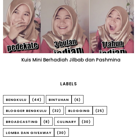
Kuis Mini Berhadiah Jilbab dan Pashmina
LABELS
BENGKULU
(44)
BINTUHAN
(6)
BLOGGER BENGKULU
(32)
BLOGGING
(25)
BROADCASTING
(8)
CULINARY
(30)
LOMBA DAN GIVEAWAY
(30)